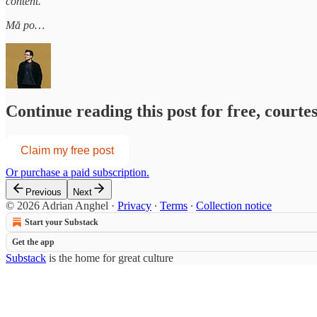
content.
Mă po…
Continue reading this post for free, courte
Claim my free post
Or purchase a paid subscription.
Previous
Next
© 2026 Adrian Anghel
·
Privacy
∙
Terms
∙
Collection notice
Start your Substack
Get the app
Substack
is the home for great culture