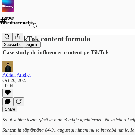
The TikTok content formula
Subscribe
Sign in
Case study de influencer content pe TikTok
Adrian Anghel
Oct 26, 2023
∙ Paid
Share
Salut și bine te-am găsit la o nouă ediție #peinterneti. Newsletterul s
Suntem în săptămâna 84-91 august și nimeni nu se întreabă nimic. Io v