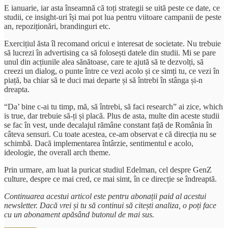
E ianuarie, iar asta înseamnă că toți strategii se uită peste ce date, ce
studii, ce insight-uri își mai pot lua pentru viitoare campanii de peste
an, repoziționări, brandinguri etc.
Exercițiul ăsta îl recomand oricui e interesat de societate. Nu trebuie
să lucrezi în advertising ca să folosești datele din studii. Mi se pare
unul din acțiunile alea sănătoase, care te ajută să te dezvolți, să
creezi un dialog, o punte între ce vezi acolo și ce simți tu, ce vezi în
piață, ba chiar să te duci mai departe și să întrebi în stânga și-n
dreapta.
“Da’ bine c-ai tu timp, mă, să întrebi, să faci research” ai zice, which
is true, dar trebuie să-ți și placă. Plus de asta, multe din aceste studii
se fac în vest, unde decalajul rămâne constant față de România în
câteva sensuri. Cu toate acestea, ce-am observat e că direcția nu se
schimbă. Dacă implementarea întârzie, sentimentul e acolo,
ideologie, the overall arch theme.
Prin urmare, am luat la puricat studiul Edelman, cel despre GenZ
culture, despre ce mai cred, ce mai simt, în ce direcție se îndreaptă.
Continuarea acestui articol este pentru abonații paid al acestui
newsletter. Dacă vrei și tu să continui să citești analiza, o poți face
cu un abonament apăsând butonul de mai sus.